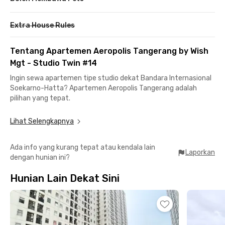
Extra House Rules
Tentang Apartemen Aeropolis Tangerang by Wish
Mgt - Studio Twin #14
Ingin sewa apartemen tipe studio dekat Bandara Internasional
Soekarno-Hatta? Apartemen Aeropolis Tangerang adalah
pilihan yang tepat.
Terletak di lokasi strategis, tinggal di apartemen Tangerang ini
Lihat Selengkapnya
pastinya akan memudahkan berbagai aktivitasmu sehari-hari.
Menuju ke bandara untuk bepergian atau bekerja kamu hanya
Ada info yang kurang tepat atau kendala lain
membutuhkan waktu kurang dari 30 menit perjalanan saja.
Laporkan
dengan hunian ini?
Selain dekat bandara, kamu juga bisa menemukan berbagai
Hunian Lain Dekat Sini
pusat perbelanjaan hingga kuliner di sekitarnya, seperti
TangCity Mall, Pasar Lama Tangerang, Kopi Bajawa Flores,
hingga McDonald’s.
Apartemen di Tangerang ini menyediakan unit berperabot