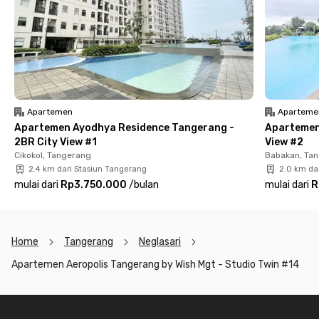
lengkap dengan AC, TV, kamar mandi dengan shower dan
wastafel, kulkas, hingga dispenser. Komplet banget, kan? Yuk,
langsung booking sekarang juga untuk upgrade gaya hidupmu
sebelum kehabisan unitnya!
Apartemen
Aparteme
Apartemen Ayodhya Residence Tangerang -
Apartemen
2BR City View #1
View #2
Cikokol, Tangerang
Babakan, Ta
2.4 km dari Stasiun Tangerang
2.0 km da
mulai dari
Rp3.750.000
/
bulan
mulai dari
R
Home
Tangerang
Neglasari
Apartemen Aeropolis Tangerang by Wish Mgt - Studio Twin #14
Footer