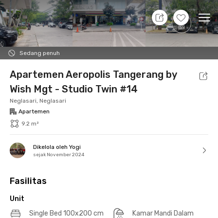
7 Agt 26 - Belum tahu
+
10
Ope
Foto
Fasilitas bersama
Lokasi
Aturan Tambahan
Sedang penuh
Apartemen Aeropolis Tangerang by
Wish Mgt - Studio Twin #14
Neglasari, Neglasari
Apartemen
9.2 m²
Dikelola oleh Yogi
sejak November 2024
Fasilitas
Unit
Single Bed 100x200 cm
Kamar Mandi Dalam