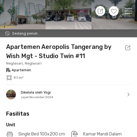
8 Agt 26 - Belum tahu
+
12
Ope
Foto
Fasilitas bersama
Lokasi
Aturan Tambahan
Sedang penuh
Apartemen Aeropolis Tangerang by
Wish Mgt - Studio Twin #11
Neglasari, Neglasari
Apartemen
9.1 m²
Dikelola oleh Yogi
sejak November 2024
Fasilitas
Unit
Single Bed 100x200 cm
Kamar Mandi Dalam