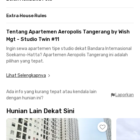
Extra House Rules
Tentang Apartemen Aeropolis Tangerang by Wish
Mgt - Studio Twin #11
Ingin sewa apartemen tipe studio dekat Bandara Internasional
Soekarno-Hatta? Apartemen Aeropolis Tangerang ini adalah
pilihan yang tepat.
Terletak di lokasi strategis, tinggal di apartemen Tangerang ini
Lihat Selengkapnya
pastinya akan memudahkan berbagai aktivitasmu sehari-hari.
Menuju ke bandara untuk bepergian atau bekerja kamu hanya
Ada info yang kurang tepat atau kendala lain
membutuhkan waktu kurang dari 30 menit perjalanan saja.
Laporkan
dengan hunian ini?
Selain dekat bandara, kamu juga bisa menemukan berbagai
Hunian Lain Dekat Sini
pusat perbelanjaan hingga kuliner di sekitarnya, seperti
TangCity Mall, Pasar Lama Tangerang, Kopi Bajawa Flores,
hingga McDonald’s.
Apartemen Aeropolis Tangerang ini menyediakan unit