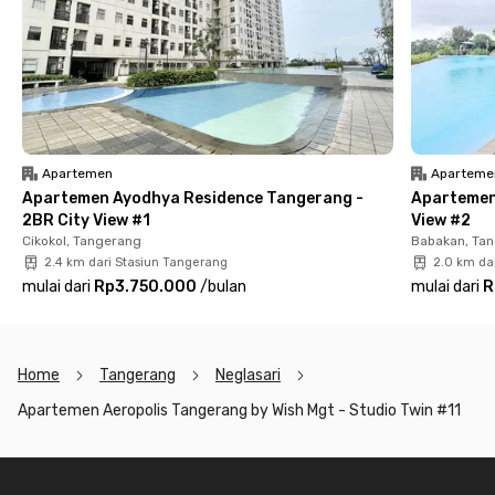
berperabot lengkap termasuk kasur twin dengan AC, TV, kamar
mandi dengan shower dan wastafel, kulkas, hingga dispenser.
Komplet banget, kan? Yuk, langsung booking sekarang juga
untuk upgrade gaya hidupmu sebelum kehabisan unitnya!
Apartemen
Aparteme
Apartemen Ayodhya Residence Tangerang -
Apartemen
2BR City View #1
View #2
Cikokol, Tangerang
Babakan, Ta
2.4 km dari Stasiun Tangerang
2.0 km da
mulai dari
Rp3.750.000
/
bulan
mulai dari
R
Home
Tangerang
Neglasari
Apartemen Aeropolis Tangerang by Wish Mgt - Studio Twin #11
Footer