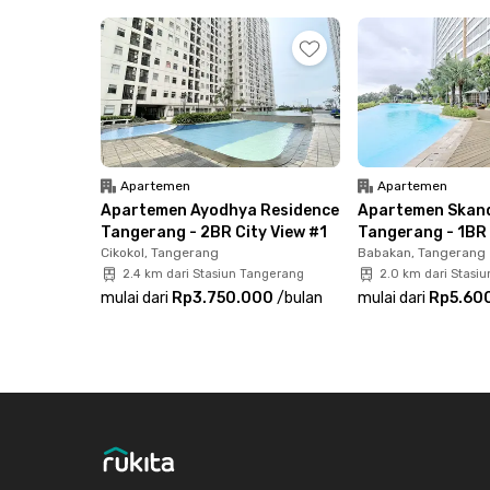
mandi dengan shower dan wastafel, kulkas, hin
langsung booking sekarang juga untuk upgrad
Apartemen
Apartemen
Apartemen Ayodhya Residence
Apartemen Skand
Tangerang - 2BR City View #1
Tangerang - 1BR 
Cikokol, Tangerang
Babakan, Tangerang
2.4 km dari Stasiun Tangerang
2.0 km dari Stasi
mulai dari
Rp3.750.000
/
bulan
mulai dari
Rp5.60
Footer