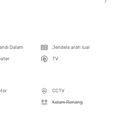
andi Dalam
Jendela arah luar
ater
TV
otor
CCTV
Kolam Renang