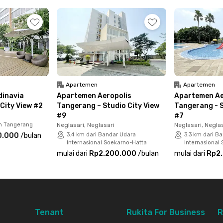
gga dispenser. Komplet banget, kan? Yuk,
e gaya hidupmu sebelum kehabisan unitnya!
Apartemen
Apartemen
inavia
Apartemen Aeropolis
Apartemen Ae
City View #2
Tangerang – Studio City View
Tangerang - S
#9
#7
un Tangerang
Neglasari, Neglasari
Neglasari, Negla
0.000
/
bulan
3.4 km dari Bandar Udara
3.3 km dari B
Internasional Soekarno-Hatta
Internasional
mulai dari
Rp2.200.000
/
bulan
mulai dari
Rp2
Tenant
Rukita For Business
R