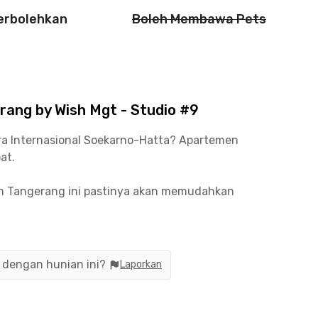
perbolehkan
Boleh Membawa Pets
ang by Wish Mgt - Studio #9
ra Internasional Soekarno-Hatta? Apartemen
at.
emen Tangerang ini pastinya akan memudahkan
andara untuk bepergian atau bekerja kamu hanya
lanan saja.
n berbagai pusat perbelanjaan hingga kuliner di
n dengan hunian ini?
Laporkan
Tangerang, Kopi Bajawa Flores, hingga McDonald’s.
n unit berperabot lengkap dengan AC, TV, kamar