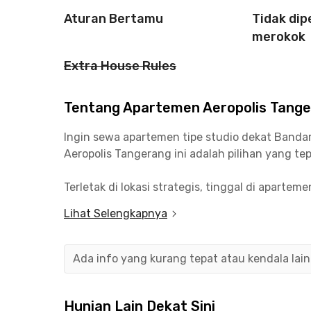
Aturan Bertamu
Tidak di
merokok
Extra House Rules
Tentang Apartemen Aeropolis Tanger
Ingin sewa apartemen tipe studio dekat Banda
Aeropolis Tangerang ini adalah pilihan yang tep
Terletak di lokasi strategis, tinggal di apart
berbagai aktivitasmu sehari-hari. Menuju ke b
Lihat Selengkapnya
membutuhkan waktu kurang dari 30 menit perja
Selain dekat bandara, kamu juga bisa menemuka
Ada info yang kurang tepat atau kendala lai
sekitarnya, seperti TangCity Mall, Pasar Lama 
Apartemen Aeropolis Tangerang ini menyediaka
Hunian Lain Dekat Sini