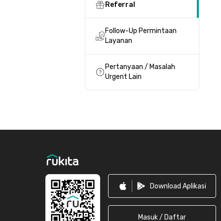
Referral
Follow-Up Permintaan
Layanan
Pertanyaan / Masalah
Urgent Lain
Footer
Download Aplikasi
Masuk / Daftar