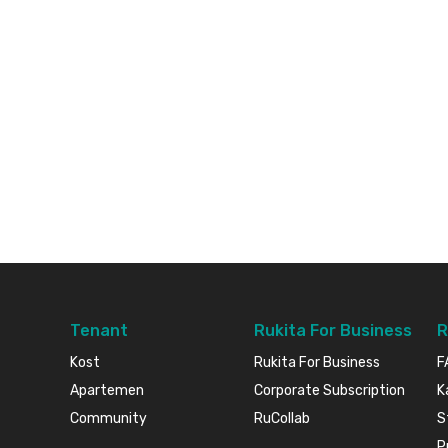
Tenant
Rukita For Business
R
Kost
Rukita For Business
F
Apartemen
Corporate Subscription
K
Community
RuCollab
S
P