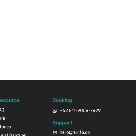
esource
Booking
AQ
+62 811-9008-7829
arir
Support
tories
hello@rukita.co
usat Bantuan