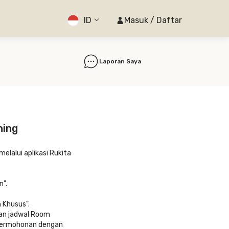
ID
Masuk / Daftar
Laporan Saya
ning
lalui aplikasi Rukita
n".
 Khusus".
an jadwal Room
s permohonan dengan