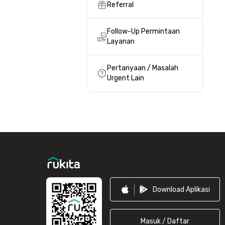
Referral
Follow-Up Permintaan
Layanan
Pertanyaan / Masalah
Urgent Lain
Footer
Download Aplikasi
Masuk / Daftar