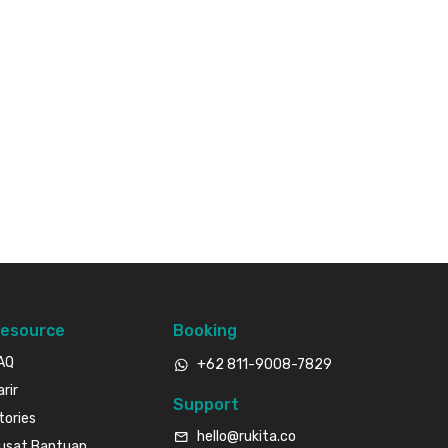
esource
Booking
AQ
+62 811-9008-7829
arir
Support
tories
hello@rukita.co
usat Bantuan