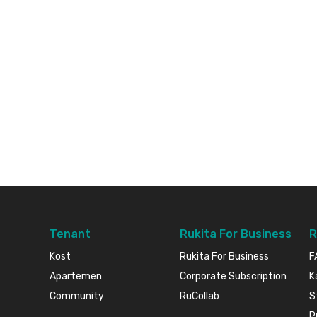
Tenant
Rukita For Business
R
Kost
Rukita For Business
F
Apartemen
Corporate Subscription
K
Community
RuCollab
S
P