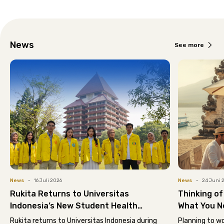
News
See more
News
•
16 Juli 2026
News
•
24 Juni 
Rukita Returns to Universitas
Thinking of
Indonesia’s New Student Health
What You N
Checkup Event
Move
Rukita returns to Universitas Indonesia during
Planning to w