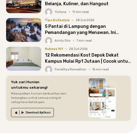
Belanja, Kuliner, dan Hangout
Yuliana
•
11
min read
Tips & Lifestyle
•
28 Juli 2026
5 Pantai di Lampung dengan
Pemandangan yang Menawan, Ini
Daftarnya!
Aristy Dila
•
7
min read
Rukees 101
•
28 Juli 2026
12 Rekomendasi Kost Depok Dekat
Kampus Mulai Rp1 Jutaan | Cocok untuk
Mulai Perjalanan Kuliahmu!
Faniditya Ramadhan
•
15
min read
Yuk cari Hunian
untukmu sekarang!
Mewujudkan hunian berkualitas dan
terjangkau untuk semua orang di
setiap fase kehidupan.
Download
Aplikasi