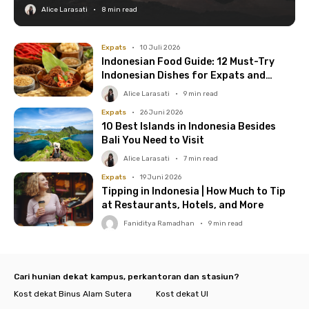
Alice Larasati
•
8
min read
Expats
•
10 Juli 2026
Indonesian Food Guide: 12 Must-Try
Indonesian Dishes for Expats and
Where to Find Them
Alice Larasati
•
9
min read
Expats
•
26 Juni 2026
10 Best Islands in Indonesia Besides
Bali You Need to Visit
Alice Larasati
•
7
min read
Expats
•
19 Juni 2026
Tipping in Indonesia | How Much to Tip
at Restaurants, Hotels, and More
Faniditya Ramadhan
•
9
min read
Cari hunian dekat kampus, perkantoran dan stasiun?
Kost dekat Binus Alam Sutera
Kost dekat UI