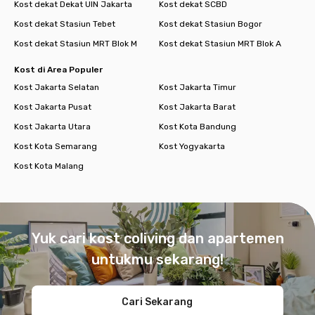
Kost dekat Dekat UIN Jakarta
Kost dekat SCBD
Kost dekat Stasiun Tebet
Kost dekat Stasiun Bogor
Kost dekat Stasiun MRT Blok M
Kost dekat Stasiun MRT Blok A
Kost di Area Populer
Kost Jakarta Selatan
Kost Jakarta Timur
Kost Jakarta Pusat
Kost Jakarta Barat
Kost Jakarta Utara
Kost Kota Bandung
Kost Kota Semarang
Kost Yogyakarta
Kost Kota Malang
Footer
Yuk cari kost coliving dan apartemen
untukmu sekarang!
Cari Sekarang