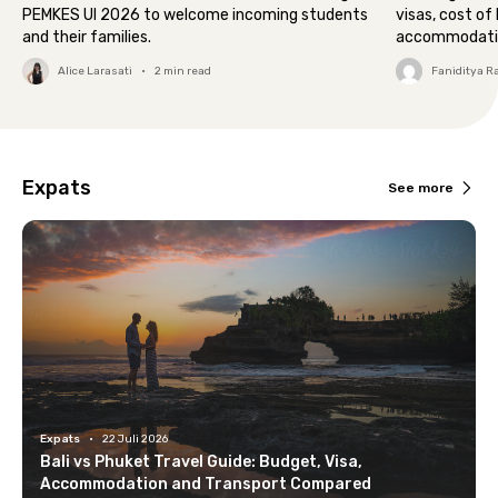
PEMKES UI 2026 to welcome incoming students
visas, cost of 
and their families.
accommodatio
Alice Larasati
•
2
min read
Faniditya 
Expats
See more
Expats
•
22 Juli 2026
Bali vs Phuket Travel Guide: Budget, Visa,
Accommodation and Transport Compared