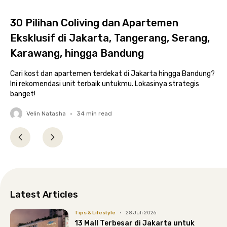
30 Pilihan Coliving dan Apartemen
J
Eksklusif di Jakarta, Tangerang, Serang,
S
Karawang, hingga Bandung
K
Cari kost dan apartemen terdekat di Jakarta hingga Bandung?
Su
Ini rekomendasi unit terbaik untukmu. Lokasinya strategis
Ma
banget!
pil
Velin Natasha
•
34
min read
Latest Articles
Tips & Lifestyle
•
28 Juli 2026
13 Mall Terbesar di Jakarta untuk