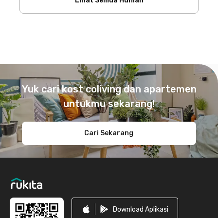
Lihat Semua Hunian
Footer
Yuk cari kost coliving dan apartemen
untukmu sekarang!
Cari Sekarang
Download Aplikasi