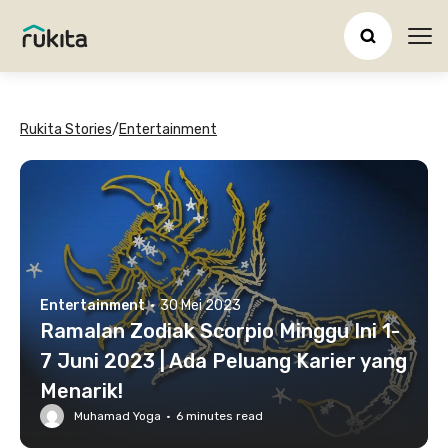
Ope
Rukita Stories
/
Entertainment
Entertainment
·
30 Mei 2023
Ramalan Zodiak Scorpio Minggu Ini 1-
7 Juni 2023 | Ada Peluang Karier yang
Menarik!
Muhamad Yoga
·
6
minutes read