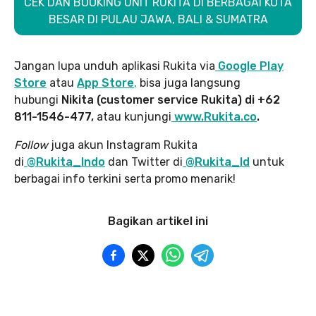
CEK DAN BOOKING UNIT RUKITA DI BERBAGAI KOTA
BESAR DI PULAU JAWA, BALI & SUMATRA
Jangan lupa unduh aplikasi Rukita via
Google Play
Store
atau
App Store
,
bisa juga langsung
hubungi
Nikita (customer service Rukita) di +62
811-1546-477,
atau kunjungi
www.Rukita.co
.
Follow
juga akun Instagram Rukita
di
@Rukita_Indo
dan Twitter di
@Rukita_Id
untuk
berbagai info terkini serta promo menarik!
Bagikan artikel ini