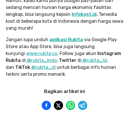
Namun, kalau kamu punya
budget
pas-pasan dan
sedang mencari hunian harga ekonomis fasilitas
lengkap, bisa langsung kepoin
Infokost.id
.
Tersedia
kost di beberapa kota di Indonesia dengan harga sewa
yang murah!
Jangan lupa unduh
aplikasi Rukita
via Google Play
Store atau App Store, bisa juga langsung
kunjungi
www.rukita
.co
. Follow juga akun
Instagram
Rukita
di
@rukita_Indo
,
Twitter
di
@rukita_Id
,
dan
TikTok
@rukita_id
untuk berbagai info hunian
terkini serta promo menarik.
Bagikan artikel ini