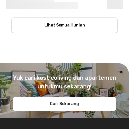
Lihat Semua Hunian
Footer
Yuk cari kost coliving dan apartemen
untukmu sekarang!
Cari Sekarang