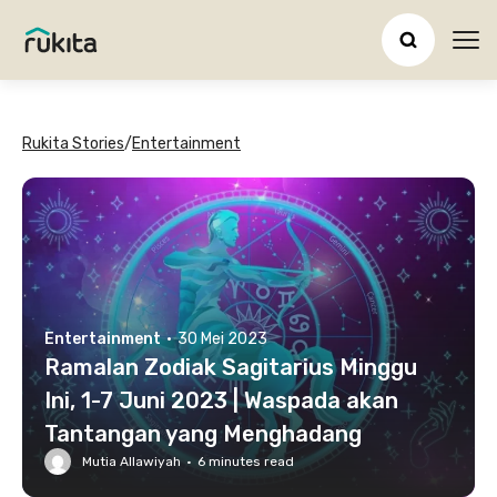
Ope
Rukita Stories
/
Entertainment
Entertainment
·
30 Mei 2023
Ramalan Zodiak Sagitarius Minggu
Ini, 1-7 Juni 2023 | Waspada akan
Tantangan yang Menghadang
Mutia Allawiyah
·
6
minutes read