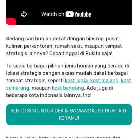
Sedang cari hunian dekat dengan bioskop, pusat
kuliner, perkantoran, rumah sakit, maupun tempat
strategis lainnya? Coba tinggal di Rukita saja!
Tersedia berbagai pilihan jenis hunian yang berada di
lokasi strategis dengan akses mudah dekat berbagai
tempat strategis, seperti
kost jogja
,
kost malang
,
kost
semarang
, maupun
kost bandung
. Ada juga di
beberapa kota Indonesia lainnya, lho!
KLIK DI SINI UNTUK CEK &
BOOKING
KOST RUKITA DI
KOTAMU!