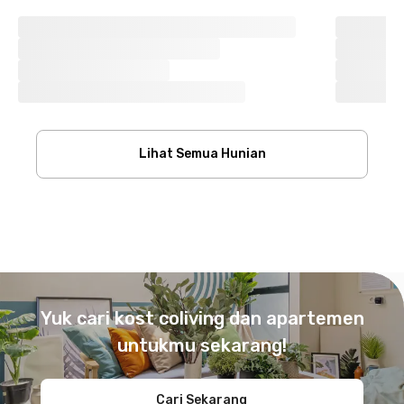
Lihat Semua Hunian
Footer
Yuk cari kost coliving dan apartemen
untukmu sekarang!
Cari Sekarang