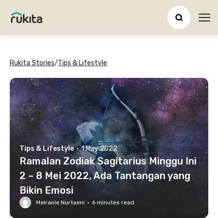
Ope
Rukita Stories
/
Tips & Lifestyle
Tips & Lifestyle
·
1 May 2022
Ramalan Zodiak Sagitarius Minggu Ini
2 – 8 Mei 2022, Ada Tantangan yang
Bikin Emosi
Meiranie Nurtaeni
·
6
minutes read