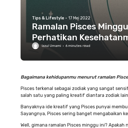
Tips & Lifestyle
·
17 Mei 2022
Ramalan Pisces Minggu I
Perhatikan Kesehatan
Izzul Umami
·
6
minutes read
Bagaimana kehidupanmu menurut ramalan Pisces
Pisces terkenal sebagai zodiak yang sangat sensitif,
salah satu yang paling kreatif diantara zodiak lai
Banyaknya ide kreatif yang Pisces punyai membua
Sayangnya, Pisces sering banget mengabaikan kea
Well, gimana ramalan Pisces minggu ini? Apakah 