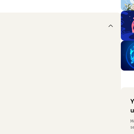
Y
u
M
s