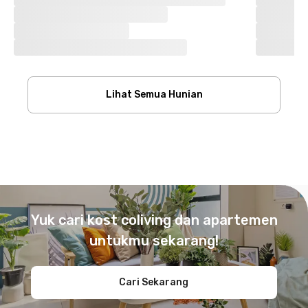
Lihat Semua Hunian
Footer
Yuk cari kost coliving dan apartemen
untukmu sekarang!
Cari Sekarang