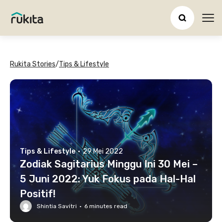
Ope
Rukita Stories
/
Tips & Lifestyle
Tips & Lifestyle
·
29 Mei 2022
Zodiak Sagitarius Minggu Ini 30 Mei –
5 Juni 2022: Yuk Fokus pada Hal-Hal
Positif!
Shintia Savitri
·
6
minutes read