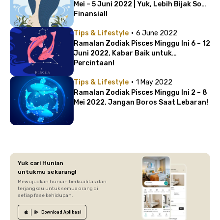
Mei – 5 Juni 2022 | Yuk, Lebih Bijak Soal
Finansial!
·
Tips & Lifestyle
6 June 2022
Ramalan Zodiak Pisces Minggu Ini 6 – 12
Juni 2022, Kabar Baik untuk
Percintaan!
·
Tips & Lifestyle
1 May 2022
Ramalan Zodiak Pisces Minggu Ini 2 – 8
Mei 2022, Jangan Boros Saat Lebaran!
Yuk cari Hunian
untukmu sekarang!
Mewujudkan hunian berkualitas dan
terjangkau untuk semua orang di
setiap fase kehidupan.
Download
Aplikasi