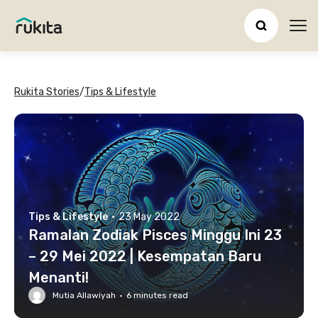
Ope
Rukita Stories
/
Tips & Lifestyle
Tips & Lifestyle
·
23 May 2022
Ramalan Zodiak Pisces Minggu Ini 23
– 29 Mei 2022 | Kesempatan Baru
Menanti!
Mutia Allawiyah
·
6
minutes read