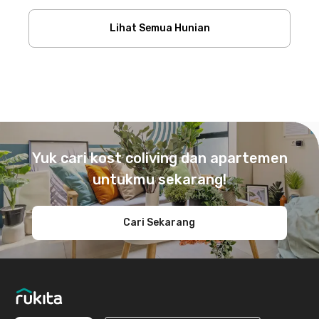
Lihat Semua Hunian
Footer
Yuk cari kost coliving dan apartemen
untukmu sekarang!
Cari Sekarang