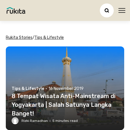
Ope
Rukita Stories
/
Tips & Lifestyle
Tips & Lifestyle
·
16 November 2019
8 Tempat Wisata Anti-Mainstream di
Yogyakarta | Salah Satunya Langka
Banget!
Rizki Ramadhan
·
5
minutes read