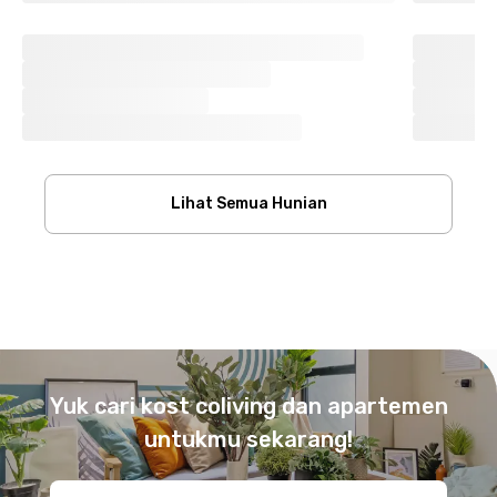
Lihat Semua Hunian
Footer
Yuk cari kost coliving dan apartemen
untukmu sekarang!