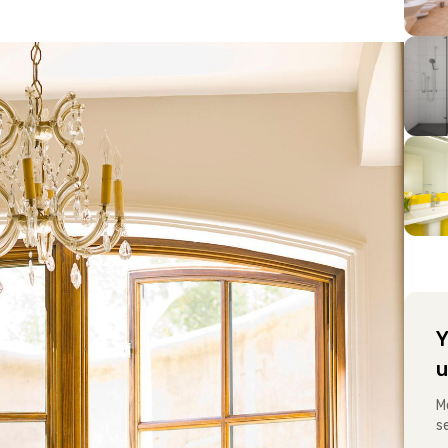
Y
u
M
s