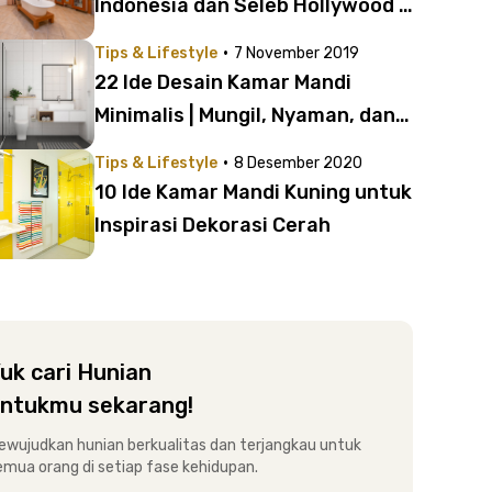
Indonesia dan Seleb Hollywood |
Bagusnya Bikin Bengong!
·
Tips & Lifestyle
7 November 2019
22 Ide Desain Kamar Mandi
Minimalis | Mungil, Nyaman, dan
Menawan
·
Tips & Lifestyle
8 Desember 2020
10 Ide Kamar Mandi Kuning untuk
Inspirasi Dekorasi Cerah
uk cari Hunian
ntukmu sekarang!
ewujudkan hunian berkualitas dan terjangkau untuk
emua orang di setiap fase kehidupan.