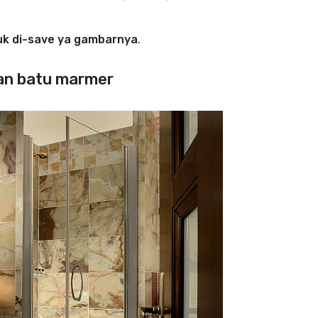
uk di-save ya gambarnya
.
an batu marmer