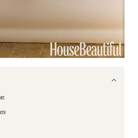
mer
ami