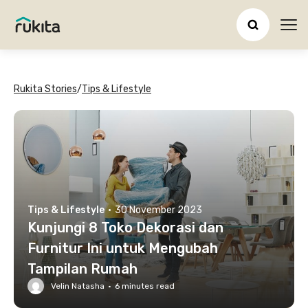
Ope
Rukita Stories
/
Tips & Lifestyle
Tips & Lifestyle
·
30 November 2023
Kunjungi 8 Toko Dekorasi dan
Furnitur Ini untuk Mengubah
Tampilan Rumah
Velin Natasha
·
6
minutes read