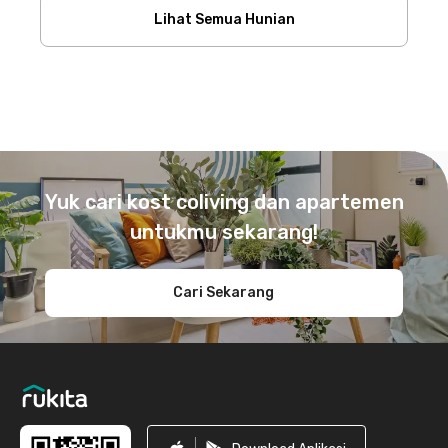
Lihat Semua Hunian
Footer
Yuk cari kost coliving dan apartemen
untukmu sekarang!
Cari Sekarang