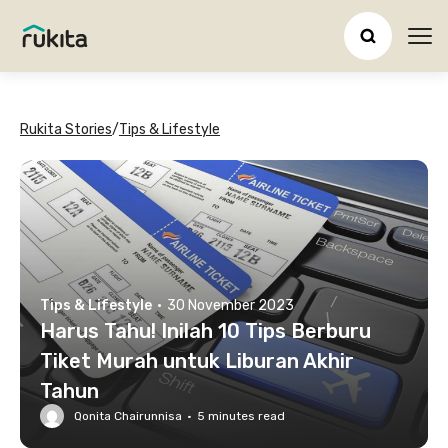
Ope
Rukita Stories
/
Tips & Lifestyle
Tips & Lifestyle
·
30 November 2023
Harus Tahu! Inilah 10 Tips Berburu
Tiket Murah untuk Liburan Akhir
Tahun
Qonita Chairunnisa
·
5
minutes read