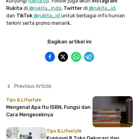
kunjungi
rukita.co
.
Follow
juga akun
Instagram
Rukita
di
@rukita_indo
,
Twitter
di
@rukita_id
,
dan
TikTok
@rukita_id
untuk berbagai info hunian
terkini serta promo menarik.
Bagikan artikel ini
Previous Article
Tips & Lifestyle
Mengenal Apa Itu ISBN, Fungsi dan
Cara Mengeceknya
Tips & Lifestyle
Kunjungi 8 Toko Dekorasi dan