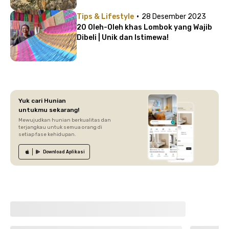
·
Tips & Lifestyle
28 Desember 2023
20 Oleh-Oleh khas Lombok yang Wajib
Dibeli | Unik dan Istimewa!
Yuk cari Hunian
untukmu sekarang!
Mewujudkan hunian berkualitas dan
terjangkau untuk semua orang di
setiap fase kehidupan.
Download
Aplikasi