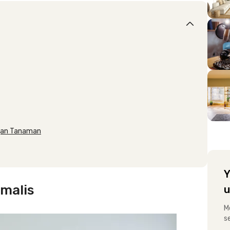
ngan Tanaman
Y
malis
u
M
s