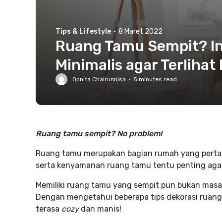
Tips & Lifestyle
·
8 Maret 2022
Ruang Tamu Sempit? In
Minimalis agar Terlihat 
Qonita Chairunnisa
·
5
minutes read
Ruang tamu sempit? No problem!
Ruang tamu merupakan bagian rumah yang pertama 
serta kenyamanan ruang tamu tentu penting agar
Memiliki ruang tamu yang sempit pun bukan masal
Dengan mengetahui beberapa tips dekorasi ruang
terasa
cozy
dan manis!