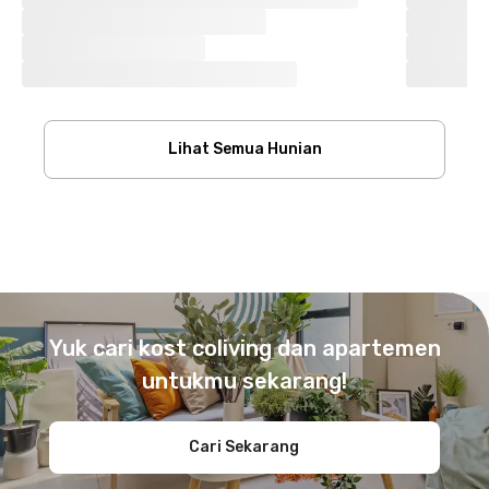
Lihat Semua Hunian
Footer
Yuk cari kost coliving dan apartemen
untukmu sekarang!
Cari Sekarang