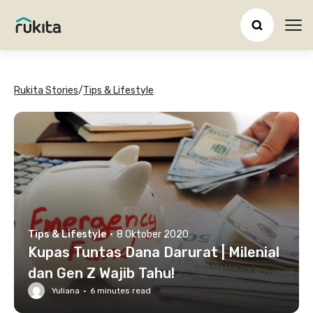
Ope
Rukita Stories
/
Tips & Lifestyle
Tips & Lifestyle
·
8 Oktober 2020
Kupas Tuntas Dana Darurat | Milenial
dan Gen Z Wajib Tahu!
Yuliana
·
6
minutes read