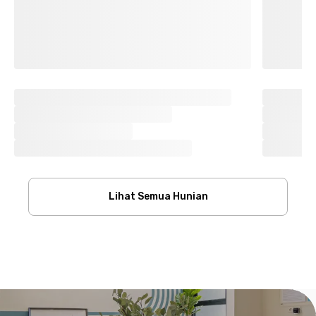
Lihat Semua Hunian
Footer