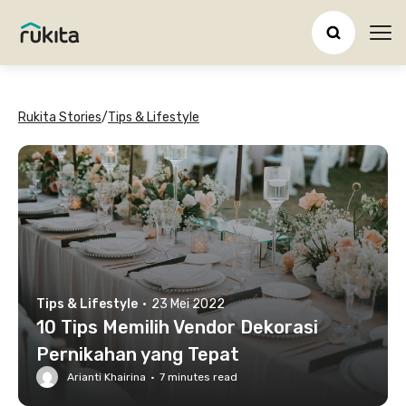
Ope
Rukita Stories
/
Tips & Lifestyle
Tips & Lifestyle
·
23 Mei 2022
10 Tips Memilih Vendor Dekorasi
Pernikahan yang Tepat
Arianti Khairina
·
7
minutes read