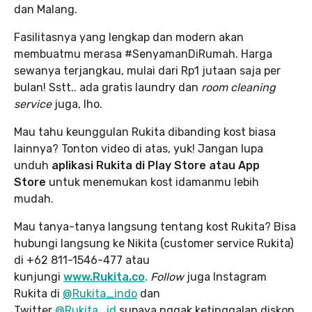
dan Malang.
Fasilitasnya yang lengkap dan modern akan
membuatmu merasa #SenyamanDiRumah. Harga
sewanya terjangkau, mulai dari Rp1 jutaan saja per
bulan! Sstt.. ada gratis laundry dan
room cleaning
service
juga, lho.
Mau tahu keunggulan Rukita dibanding kost biasa
lainnya? Tonton video di atas, yuk! Jangan lupa
unduh
aplikasi Rukita di Play Store atau App
Store
untuk menemukan kost idamanmu lebih
mudah.
Mau tanya-tanya langsung tentang kost Rukita? Bisa
hubungi langsung ke Nikita (customer service Rukita)
di +62 811-1546-477 atau
kunjungi
www.Rukita.co
.
Follow
juga Instagram
Rukita di
@Rukita_indo
dan
Twitter
@Rukita_id
supaya nggak ketinggalan diskon