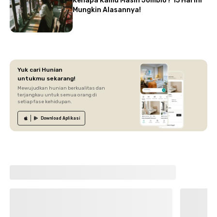
Kenapa Kamu Masih Jomblo? 15 Hal Ini
Mungkin Alasannya!
Yuk cari Hunian
untukmu sekarang!
Mewujudkan hunian berkualitas dan
terjangkau untuk semua orang di
setiap fase kehidupan.
Download
Aplikasi