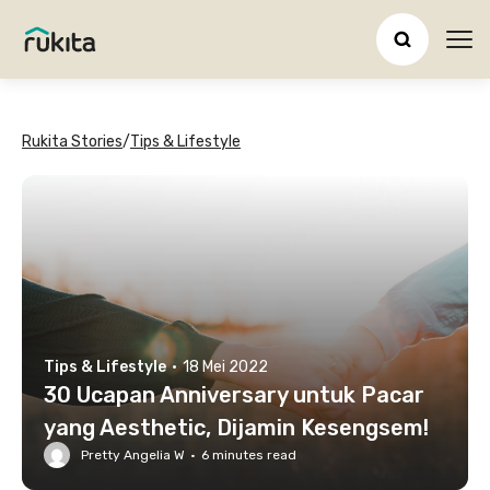
Ope
Rukita Stories
/
Tips & Lifestyle
Tips & Lifestyle
·
18 Mei 2022
30 Ucapan Anniversary untuk Pacar
yang Aesthetic, Dijamin Kesengsem!
Pretty Angelia W
·
6
minutes read