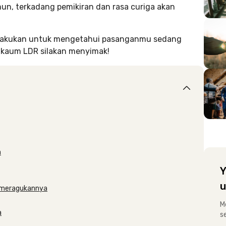
un, terkadang pemikiran dan rasa curiga akan
u lakukan untuk mengetahui pasanganmu sedang
, kaum LDR silakan menyimak!
n
Y
u
u meragukannya
M
a
s