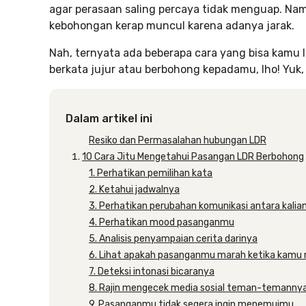
agar perasaan saling percaya tidak menguap. Nam
kebohongan kerap muncul karena adanya jarak.
Nah, ternyata ada beberapa cara yang bisa kam
berkata jujur atau berbohong kepadamu, lho! Yuk
Dalam artikel ini
Resiko dan Permasalahan hubungan LDR
10 Cara Jitu Mengetahui Pasangan LDR Berbohong
1. Perhatikan pemilihan kata
2. Ketahui jadwalnya
3. Perhatikan perubahan komunikasi antara kalia
4. Perhatikan mood pasanganmu
5. Analisis penyampaian cerita darinya
6. Lihat apakah pasanganmu marah ketika kam
7. Deteksi intonasi bicaranya
8. Rajin mengecek media sosial teman-temanny
9. Pasanganmu tidak segera ingin menemuimu