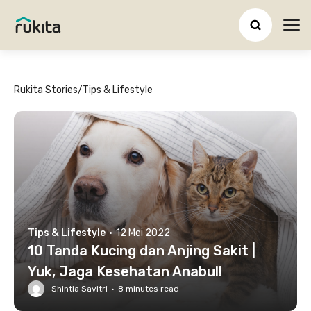
Ope
Rukita Stories
/
Tips & Lifestyle
Tips & Lifestyle
·
12 Mei 2022
10 Tanda Kucing dan Anjing Sakit |
Yuk, Jaga Kesehatan Anabul!
Shintia Savitri
·
8
minutes read