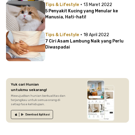
·
Tips & Lifestyle
13 Maret 2022
5 Penyakit Kucing yang Menular ke
Manusia, Hati-hati!
·
Tips & Lifestyle
18 April 2022
7 Ciri Asam Lambung Naik yang Perlu
Diwaspadai
Yuk cari Hunian
untukmu sekarang!
Mewujudkan hunian berkualitas dan
terjangkau untuk semua orang di
setiap fase kehidupan.
Download
Aplikasi