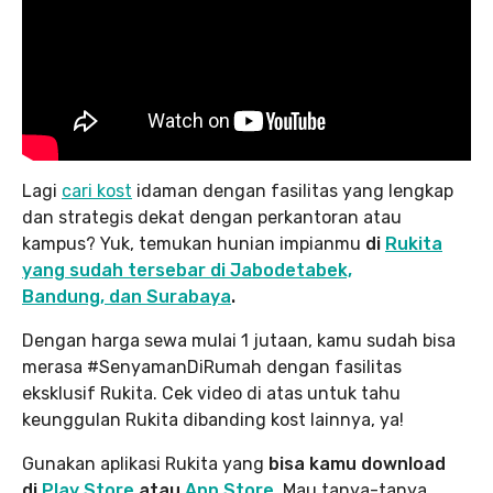
Lagi
cari kost
idaman dengan fasilitas yang lengkap
dan strategis dekat dengan perkantoran atau
kampus? Yuk, temukan hunian impianmu
di
Rukita
yang sudah tersebar di Jabodetabek,
Bandung, dan Surabaya
.
Dengan harga sewa mulai 1 jutaan, kamu sudah bisa
merasa #SenyamanDiRumah dengan fasilitas
eksklusif Rukita. Cek video di atas untuk tahu
keunggulan Rukita dibanding kost lainnya, ya!
Gunakan aplikasi Rukita yang
bisa kamu download
di
Play Store
atau
App Store
.
Mau tanya-tanya