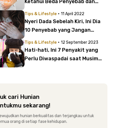
Ketahui Beda Penyebab dan
Gejalanya di Sini!
·
Tips & Lifestyle
11 April 2022
Nyeri Dada Sebelah Kiri, Ini Dia
10 Penyebab yang Jangan
Diremehkan
·
Tips & Lifestyle
12 September 2023
Hati-hati, Ini 7 Penyakit yang
Perlu Diwaspadai saat Musim
Hujan
uk cari Hunian
ntukmu sekarang!
ewujudkan hunian berkualitas dan terjangkau untuk
emua orang di setiap fase kehidupan.