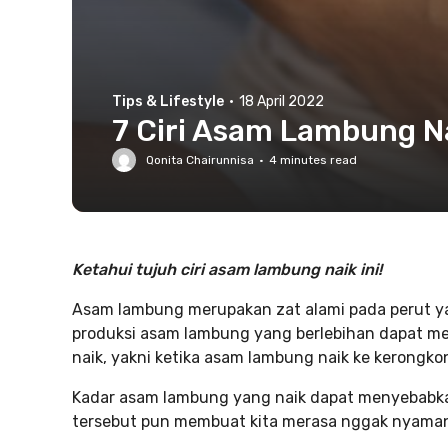
Tips & Lifestyle
·
18 April 2022
7 Ciri Asam Lambung N
Qonita Chairunnisa
·
4
minutes read
Ketahui tujuh ciri asam lambung naik ini!
Asam lambung merupakan zat alami pada perut y
produksi asam lambung yang berlebihan dapat m
naik, yakni ketika asam lambung naik ke kerongko
Kadar asam lambung yang naik dapat menyebabkan
tersebut pun membuat kita merasa nggak nyama