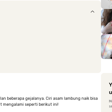
Y
u
an beberapa gejalanya. Ciri asam lambung naik bisa
M
mengalami seperti berikut ini!
s