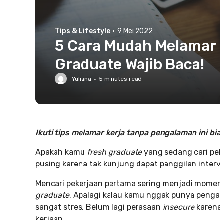
Tips & Lifestyle
·
9 Mei 2022
5 Cara Mudah Melamar 
Graduate Wajib Baca!
Yuliana
·
5
minutes read
Ikuti tips melamar kerja tanpa pengalaman ini bi
Apakah kamu
fresh graduate
yang sedang cari pek
pusing karena tak kunjung dapat panggilan interv
Mencari pekerjaan pertama sering menjadi momen 
graduate
. Apalagi kalau kamu nggak punya pengal
sangat stres. Belum lagi perasaan
insecure
karena
kerjaan.