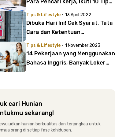
Para Pencari Kerja, Ikuti 10 Tips
Suksesnya
·
Tips & Lifestyle
13 April 2022
Dibuka Hari Ini! Cek Syarat, Tata
Cara dan Ketentuan
Pendaftaran Rekrutmen
·
Tips & Lifestyle
1 November 2023
Bersama BUMN 202
14 Pekerjaan yang Menggunakan
Bahasa Inggris, Banyak Loker
Menanti!
uk cari Hunian
ntukmu sekarang!
ewujudkan hunian berkualitas dan terjangkau untuk
emua orang di setiap fase kehidupan.