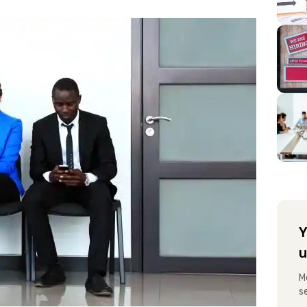
Y
u
M
s