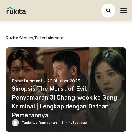
Ope
Rukita Stories
/
Entertainment
Entertainment
·
20 Oktober 2023
Sinopsis The Worst of Evil,
Penyamaran Ji Chang-wook ke Geng
Kriminal | Lengkap dengan Daftar
Pemerannya!
Faniditya Ramadhan
·
5
minutes read