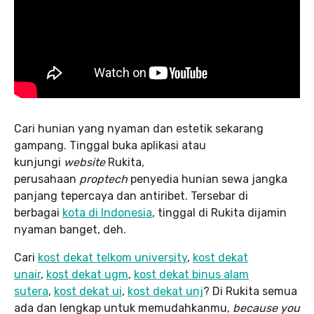
Cari hunian yang nyaman dan estetik sekarang
gampang. Tinggal buka aplikasi atau
kunjungi
website
Rukita,
perusahaan
proptech
penyedia hunian sewa jangka
panjang tepercaya dan antiribet. Tersebar di
berbagai
kota di Indonesia
, tinggal di Rukita dijamin
nyaman banget, deh.
Cari
kost dekat telkom university
,
kost dekat
unair
,
kost dekat ugm
,
kost dekat binus alam
sutera
,
kost dekat ui
,
kost dekat unj
? Di Rukita semua
ada dan lengkap untuk memudahkanmu,
because you