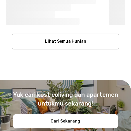
Lihat Semua Hunian
Footer
Yuk cari kost coliving dan apartemen
untukmu sekarang!
Cari Sekarang