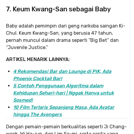
7.
Keum Kwang-San sebagai Baby
Baby adalah pemimpin dari geng narkoba saingan Ki-
Chul. Keum Kwang-San, yang berusia 47 tahun,
pernah muncul dalam drama seperti “Big Bet” dan
“Juvenile Justice.”
ARTIKEL MENARIK LAINNYA:
4 Rekomendasi Bar dan Lounge di PIK, Ada
Phoenix Cocktail Bar!
5 Contoh Penggunaan Algoritma dalam
Kehidupan Sehari-hari | Nggak Hanya untuk
Sosmed!
10 Film Terlaris Sepanjang Masa, Ada Avatar
hingga The Avengers
Dengan pemain-pemain berkualitas seperti Ji Chang-
wook, Wi Ha-jun, dan Lim Se-mi, serta cerita yang