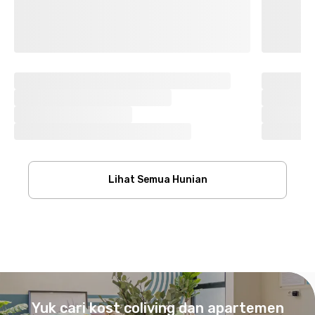
Lihat Semua Hunian
Footer
Yuk cari kost coliving dan apartemen