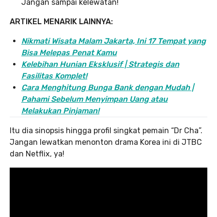
Jangan sampai kelewatan!
ARTIKEL MENARIK LAINNYA:
Nikmati Wisata Malam Jakarta, Ini 17 Tempat yang
Bisa Melepas Penat Kamu
Kelebihan Hunian Eksklusif | Strategis dan
Fasilitas Komplet!
Cara Menghitung Bunga Bank dengan Mudah |
Pahami Sebelum Menyimpan Uang atau
Melakukan Pinjaman!
Itu dia sinopsis hingga profil singkat pemain “Dr Cha”.
Jangan lewatkan menonton drama Korea ini di JTBC
dan Netflix, ya!