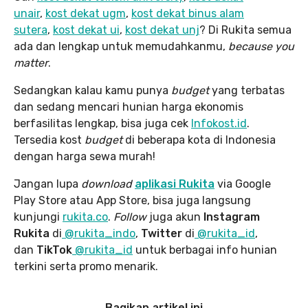
unair
,
kost dekat ugm
,
kost dekat binus alam
sutera
,
kost dekat ui
,
kost dekat unj
? Di Rukita semua
ada dan lengkap untuk memudahkanmu,
because you
matter
.
Sedangkan kalau kamu punya
budget
yang terbatas
dan sedang mencari hunian harga ekonomis
berfasilitas lengkap, bisa juga cek
Infokost.id
.
Tersedia kost
budget
di beberapa kota di Indonesia
dengan harga sewa murah!
Jangan lupa
download
aplikasi Rukita
via Google
Play Store atau App Store, bisa juga langsung
kunjungi
rukita.co
.
Follow
juga akun
Instagram
Rukita
di
@rukita_indo
,
Twitter
di
@rukita_id
,
dan
TikTok
@rukita_id
untuk berbagai info hunian
terkini serta promo menarik.
Bagikan artikel ini