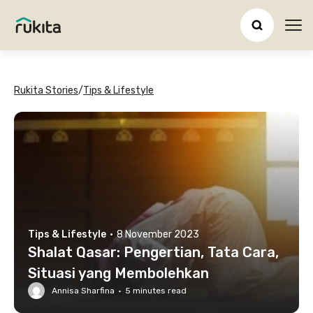
Ope
Rukita Stories
/
Tips & Lifestyle
Tips & Lifestyle
·
8 November 2023
Shalat Qasar: Pengertian, Tata Cara,
Situasi yang Membolehkan
Annisa Sharfina
·
5
minutes read