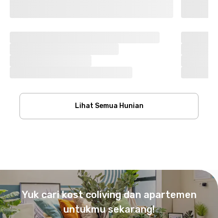
Lihat Semua Hunian
Footer
Yuk cari kost coliving dan apartemen
untukmu sekarang!