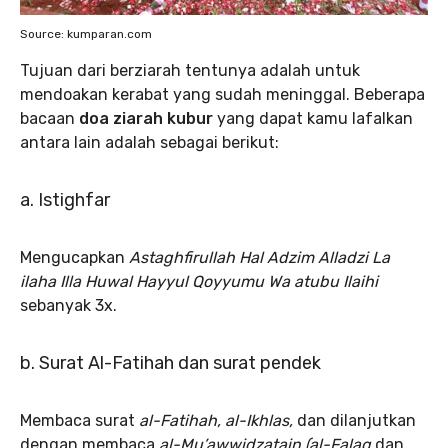
Source: kumparan.com
Tujuan dari berziarah tentunya adalah untuk
mendoakan kerabat yang sudah meninggal. Beberapa
bacaan
doa ziarah kubur
yang dapat kamu lafalkan
antara lain adalah sebagai berikut:
a. Istighfar
Mengucapkan
Astaghfirullah Hal Adzim Alladzi La
ilaha Illa Huwal Hayyul Qoyyumu Wa atubu Ilaihi
sebanyak 3x.
b. Surat Al-Fatihah dan surat pendek
Membaca surat
al-Fatihah, al-Ikhlas,
dan
dilanjutkan
dengan membaca
al-Mu’awwidzatain (al-Falaq
dan