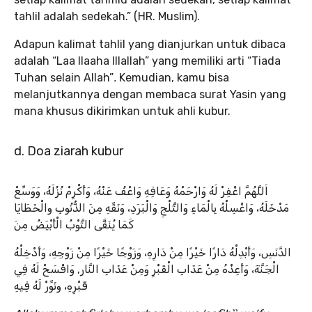
tahlil adalah sedekah.”
(HR. Muslim).
Adapun kalimat tahlil yang dianjurkan untuk dibaca
adalah “Laa Ilaaha Illallah” yang memiliki arti “Tiada
Tuhan selain Allah”
.
Kemudian, kamu bisa
melanjutkannya dengan membaca surat Yasin yang
mana khusus dikirimkan untuk ahli kubur.
d. Doa ziarah kubur
اَللَّهُمَّ اغْفِرْ لَهُ وَارْحَمْهُ وَعَافِهِ وَاعْفُ عَنْهُ، وَأَكْرِمْ نُزُلَهُ، وَوَسِّعْ
مَدْخَلَهُ، وَاغْسِلْهُ بِالْمَاءِ وَالثَّلْجِ وَالْبَرَدِ، وَنَقِّهِ مِنَ الذُّنُوبِ والْخَطَايَا
كَمَا يُنَقَّى الثَّوْبُ الْأَبْيَضُ مِنَ
الدَّنَسِ، وَأَبْدِلْهُ دَارًا خَيْرًا مِنْ دَارِهِ، وَزَوْجًا خَيْرًا مِنْ زَوْجِهِ، وَأَدْخِلْهُ
الْجَنَّةَ، وَأَعِذْهُ مِنْ عَذَابِ الْقَبْرِ وَمِنْ عَذَابِ النَّار, وَافْسَحْ لَهُ فِي
قَبْرِهِ، ونَوِّرْ لَهُ فِيهِ