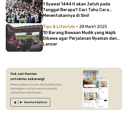
1 Syawal 1444 H akan Jatuh pada
Tanggal Berapa? Cari Tahu Cara
Menentukannya di Sini!
·
Tips & Lifestyle
28 Maret 2025
10 Barang Bawaan Mudik yang Wajib
Dibawa agar Perjalanan Nyaman dan
Lancar
Yuk cari Hunian
untukmu sekarang!
Mewujudkan hunian berkualitas dan
terjangkau untuk semua orang di
setiap fase kehidupan.
Download
Aplikasi