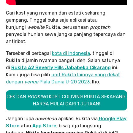
Cari kost yang nyaman dan estetik sekarang
gampang. Tinggal buka saja aplikasi atau
kunjungi
website
Rukita, perusahaan
proptech
penyedia hunian sewa jangka panjang tepercaya dan
antiribet.
Tersebar di berbagai
kota di Indonesia
, tinggal di
Rukita dijamin nyaman banget, deh. Salah satunya
di
Rukita A2 Beverly Hills Jababeka Cikarang
ini.
Kamu juga bisa pilih
unit Rukita lainnya yang dekat
dengan
venue
Piala Dunia U-20 2023
, lho.
CEK DAN
BOOKING
KOST COLIVING RUKITA SEKARANG,
HARGA MULAI DARI 1 JUTAAN!
Jangan lupa
download
aplikasi Rukita via
Google Play
Store
atau
App Store
,
bisa juga langsung
hubungi
Nikita (customer service Rukita)
di
+62