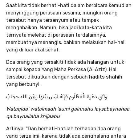
Saat kita tidak berhati-hati dalam berbicara kemudian
menyinggung perasaan sesama, mungkin orang
tersebut hanya tersenyum atau tampak
mengabaikan. Namun, bisa jadi kata-kata kita
ternyata melekat di perasaan terdalamnya,
membuatnya menangis, bahkan melakukan hal-hal
yang di luar akal sehat.
Doa orang yang tersakiti tidak ada halangan untuk
sampai kepada Yang Maha Perkasa (Al Aziz). Hal
tersebut dikuatkan dengan sebuah
hadits shahih
yang berbunyi.
وَاتَّقِ دَعْوَةَ الْمَظْلُومِ فَإِنَّهُ لَيْسَ بَيْنَهَا وَبَيْنَ الله حِجَابٌ
Wataqida’ watalmadh ‘aumi gainnahu laysabaynahaa
qa baynallaha khijaabu
Artinya: “Dan berhati-hatilah terhadap doa orang
yang terzalimi, karena tidak ada penghalang antara