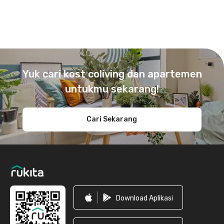
Footer
Yuk cari kost coliving dan apartemen
untukmu sekarang!
Cari Sekarang
Download Aplikasi