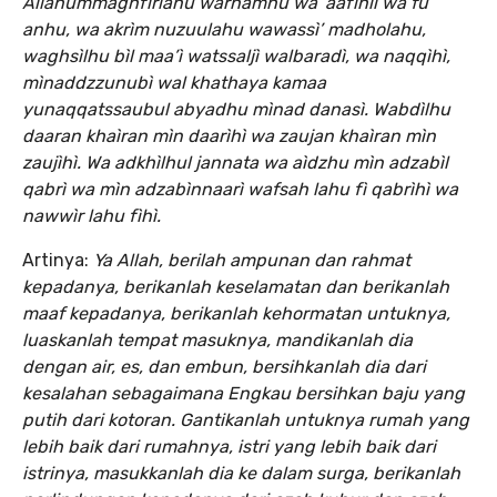
Allahummaghfìrlahu warhamhu wa ‘aafìhìì wa’fu
anhu, wa akrìm nuzuulahu wawassì’ madholahu,
waghsìlhu bìl maa’ì watssaljì walbaradì, wa naqqìhì,
mìnaddzzunubì wal khathaya kamaa
yunaqqatssaubul abyadhu mìnad danasì. Wabdìlhu
daaran khaìran mìn daarìhì wa zaujan khaìran mìn
zaujìhì. Wa adkhìlhul jannata wa aìdzhu mìn adzabìl
qabrì wa mìn adzabìnnaarì wafsah lahu fì qabrìhì wa
nawwìr lahu fìhì.
Artinya:
Ya Allah, berilah ampunan dan rahmat
kepadanya, berikanlah keselamatan dan berikanlah
maaf kepadanya, berikanlah kehormatan untuknya,
luaskanlah tempat masuknya, mandikanlah dia
dengan air, es, dan embun, bersihkanlah dia dari
kesalahan sebagaimana Engkau bersihkan baju yang
putih dari kotoran. Gantikanlah untuknya rumah yang
lebih baik dari rumahnya, istri yang lebih baik dari
istrinya, masukkanlah dia ke dalam surga, berikanlah