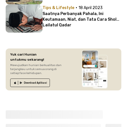
·
Tips & Lifestyle
18 April 2023
Saatnya Perbanyak Pahala, Ini
Keutamaan, Niat, dan Tata Cara Sholat
Lailatul Qadar
Yuk cari Hunian
untukmu sekarang!
Mewujudkan hunian berkualitas dan
terjangkau untuk semua orang di
setiap fase kehidupan.
Download
Aplikasi