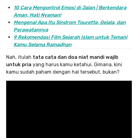
10 Cara Mengontrol Emosi di Jalan | Berkendara
Aman, Hati Nyaman!
Mengenal Apa Itu Sindrom Tourette, Gejala, dan
Perawatannya
9 Rekomendasi Film Sejarah Islam untuk Temani
Kamu Selama Ramadhan
Nah, itulah
tata cata dan doa niat mandi wajib
untuk pria
yang harus kamu ketahui. Gimana, kini
kamu sudah paham dengan hal tersebut, bukan?