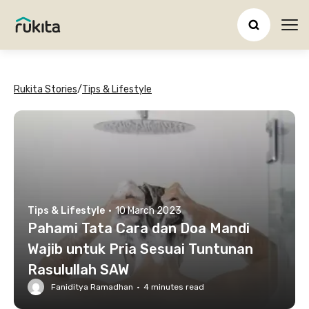
Ope
Rukita Stories
/
Tips & Lifestyle
Tips & Lifestyle
·
10 March 2023
Pahami Tata Cara dan Doa Mandi
Wajib untuk Pria Sesuai Tuntunan
Rasulullah SAW
Faniditya Ramadhan
·
4
minutes read