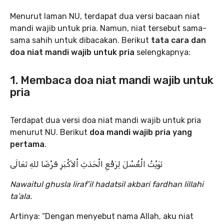
Menurut laman NU, terdapat dua versi bacaan niat
mandi wajib untuk pria. Namun, niat tersebut sama-
sama sahih untuk dibacakan. Berikut
tata cara dan
doa niat mandi wajib untuk pria
selengkapnya:
1. Membaca doa niat mandi wajib untuk
pria
Terdapat dua versi doa niat mandi wajib untuk pria
menurut NU. Berikut
doa mandi wajib pria yang
pertama
.
نَوَيْتُ الْغُسْلَ لِرَفْعِ الْحَدَثِ اْلاَكْبَرِ فَرْضًا للهِ تَعَالَى
Nawaitul ghusla liraf’il hadatsil akbari fardhan lillahi
ta’ala.
Artinya: “Dengan menyebut nama Allah, aku niat