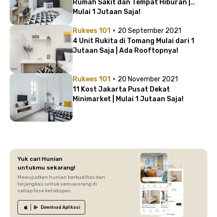
Rumah Sakit dan Tempat Hiburan |
Mulai 1 Jutaan Saja!
·
Rukees 101
20 September 2021
4 Unit Rukita di Tomang Mulai dari 1
Jutaan Saja | Ada Rooftopnya!
·
Rukees 101
20 November 2021
11 Kost Jakarta Pusat Dekat
Minimarket | Mulai 1 Jutaan Saja!
Yuk cari Hunian
untukmu sekarang!
Mewujudkan hunian berkualitas dan
terjangkau untuk semua orang di
setiap fase kehidupan.
Download
Aplikasi