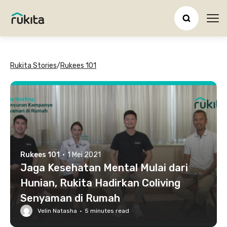
Ope
Rukita Stories
/
Rukees 101
Rukees 101
·
1 Mei 2021
Jaga Kesehatan Mental Mulai dari
Hunian, Rukita Hadirkan Coliving
Senyaman di Rumah
Velin Natasha
·
5
minutes read