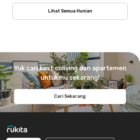
Lihat Semua Hunian
Footer
Yuk cari kost coliving dan apartemen
untukmu sekarang!
Cari Sekarang