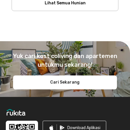
Lihat Semua Hunian
Footer
Yuk cari kost coliving dan apartemen
untukmu sekarang!
Cari Sekarang
Download Aplikasi