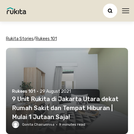
Ope
Rukita Stories
/
Rukees 101
Rukees 101
·
29 August 2021
9 Unit Rukita di Jakarta Utara dekat
Rumah Sakit dan Tempat Hiburan |
Mulai 1 Jutaan Saja!
Qonita Chairunnisa
·
9
minutes read