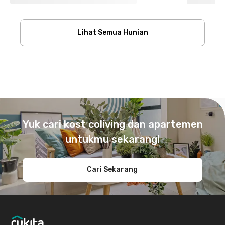
Lihat Semua Hunian
Footer
Yuk cari kost coliving dan apartemen
untukmu sekarang!
Cari Sekarang