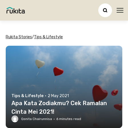
Ope
Rukita Stories
/
Tips & Lifestyle
Tips & Lifestyle
·
2 May 2021
Apa Kata Zodiakmu? Cek Ramalan
Cinta Mei 2021!
Qonita Chairunnisa
·
6
minutes read