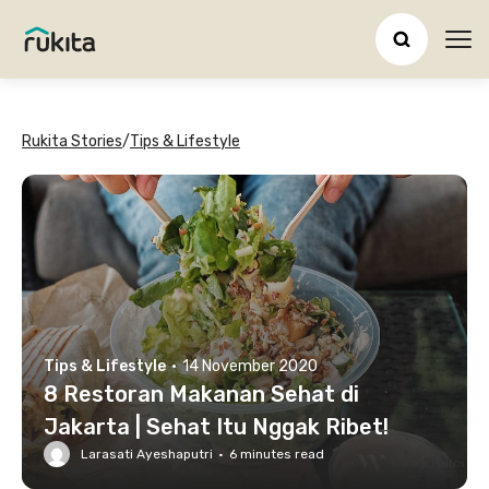
Ope
Rukita Stories
/
Tips & Lifestyle
Tips & Lifestyle
·
14 November 2020
8 Restoran Makanan Sehat di
Jakarta | Sehat Itu Nggak Ribet!
Larasati Ayeshaputri
·
6
minutes read