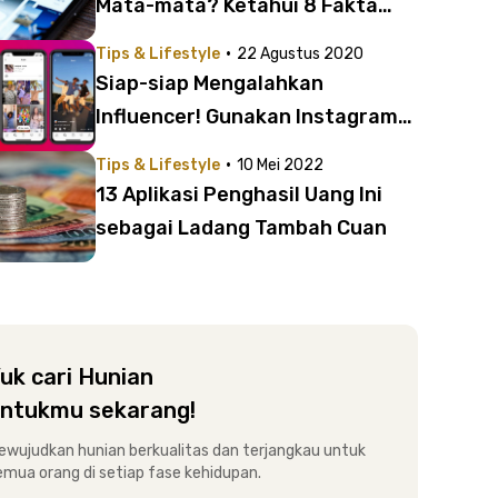
Mata-mata? Ketahui 8 Fakta
tentang Isu Ini
·
Tips & Lifestyle
22 Agustus 2020
Siap-siap Mengalahkan
Influencer! Gunakan Instagram
Reels setelah Mengetahui 7
·
Tips & Lifestyle
10 Mei 2022
Faktanya
13 Aplikasi Penghasil Uang Ini
sebagai Ladang Tambah Cuan
uk cari Hunian
ntukmu sekarang!
ewujudkan hunian berkualitas dan terjangkau untuk
emua orang di setiap fase kehidupan.