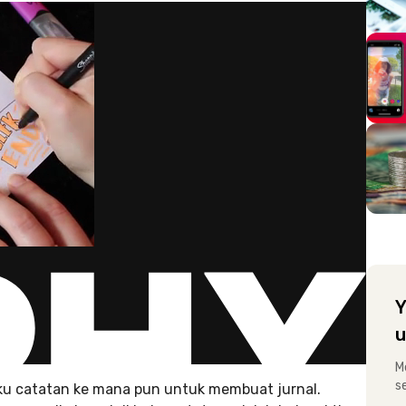
Y
u
M
s
u catatan ke mana pun untuk membuat jurnal.