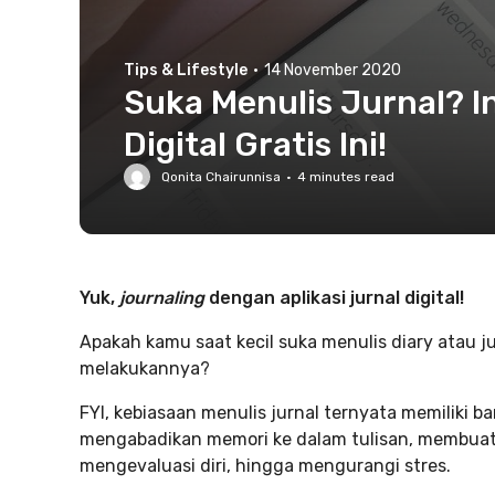
Tips & Lifestyle
·
14 November 2020
Suka Menulis Jurnal? In
Digital Gratis Ini!
Qonita Chairunnisa
·
4
minutes read
Yuk,
journaling
dengan aplikasi jurnal digital!
Apakah kamu saat kecil suka menulis diary atau 
melakukannya?
FYI, kebiasaan menulis jurnal ternyata memiliki 
mengabadikan memori ke dalam tulisan, membuat 
mengevaluasi diri, hingga mengurangi stres.