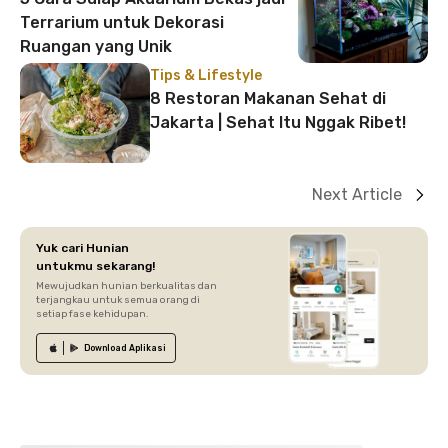
Terrarium untuk Dekorasi
Ruangan yang Unik
Tips & Lifestyle
8 Restoran Makanan Sehat di
Jakarta | Sehat Itu Nggak Ribet!
Next Article
Yuk cari Hunian
untukmu sekarang!
Mewujudkan hunian berkualitas dan
terjangkau untuk semua orang di
setiap fase kehidupan.
Download
Aplikasi