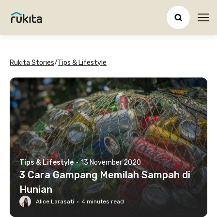
Ope
Rukita Stories
/
Tips & Lifestyle
Tips & Lifestyle
·
13 November 2020
3 Cara Gampang Memilah Sampah di
Hunian
Alice Larasati
·
4
minutes read