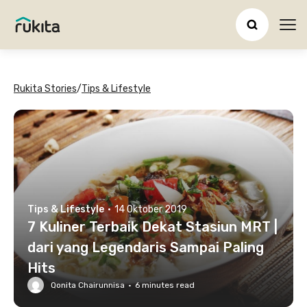
Ope
Rukita Stories
/
Tips & Lifestyle
Tips & Lifestyle
·
14 Oktober 2019
7 Kuliner Terbaik Dekat Stasiun MRT |
dari yang Legendaris Sampai Paling
Hits
Qonita Chairunnisa
·
6
minutes read