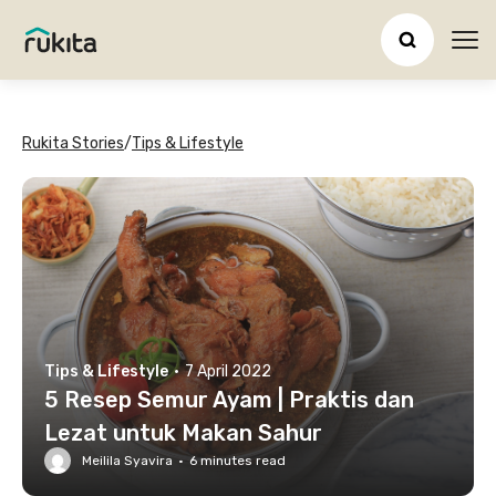
Ope
Rukita Stories
/
Tips & Lifestyle
Tips & Lifestyle
·
7 April 2022
5 Resep Semur Ayam | Praktis dan
Lezat untuk Makan Sahur
Meilila Syavira
·
6
minutes read