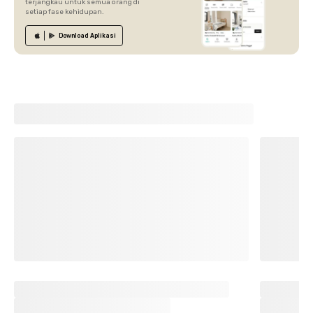
terjangkau untuk semua orang di
setiap fase kehidupan.
Download
Aplikasi