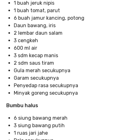
1 buah jeruk nipis
1 buah tomat, parut
6 buah jamur kancing, potong
Daun bawang, iris
2 lembar daun salam
3 cengkeh
600 ml air
3 sdm kecap manis
2 sdm saus tiram
Gula merah secukupnya
Garam secukupnya
Penyedap rasa secukupnya
Minyak goreng secukupnya
Bumbu halus
6 siung bawang merah
3 siung bawang putih
1 ruas jari jahe