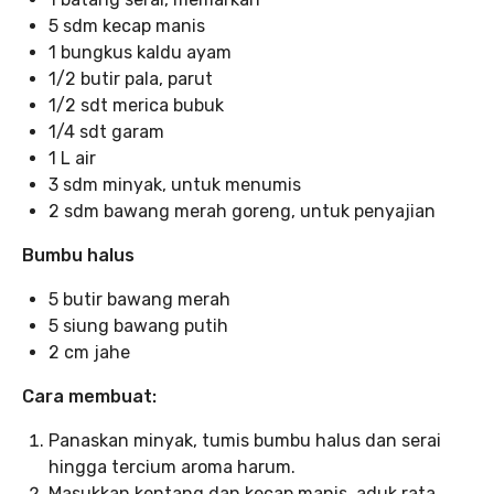
5 sdm kecap manis
1 bungkus kaldu ayam
1/2 butir pala, parut
1/2 sdt merica bubuk
1/4 sdt garam
1 L air
3 sdm minyak, untuk menumis
2 sdm bawang merah goreng, untuk penyajian
Bumbu halus
5 butir bawang merah
5 siung bawang putih
2 cm jahe
Cara
membuat:
Panaskan minyak, tumis bumbu halus dan serai
hingga tercium aroma harum.
Masukkan kentang dan kecap manis, aduk rata.