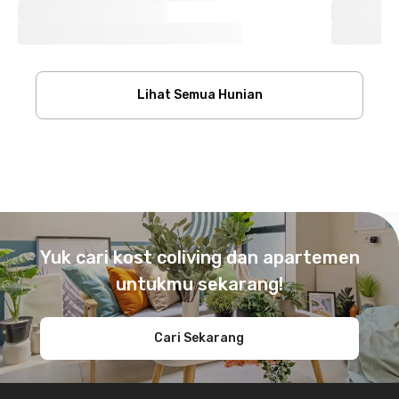
Lihat Semua Hunian
Footer
Yuk cari kost coliving dan apartemen
untukmu sekarang!
Cari Sekarang