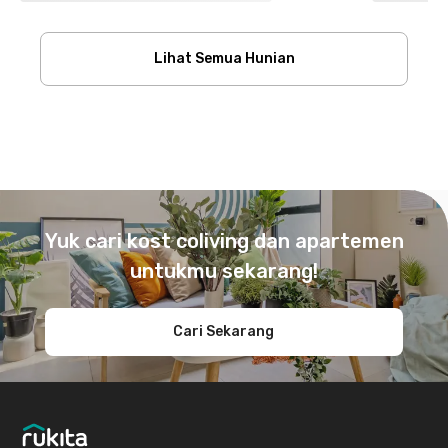
Lihat Semua Hunian
Footer
Yuk cari kost coliving dan apartemen
untukmu sekarang!
Cari Sekarang