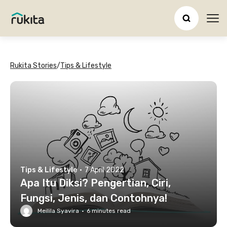
Ope
Rukita Stories
/
Tips & Lifestyle
Tips & Lifestyle
·
7 April 2022
Apa Itu Diksi? Pengertian, Ciri,
Fungsi, Jenis, dan Contohnya!
Meilila Syavira
·
6
minutes read