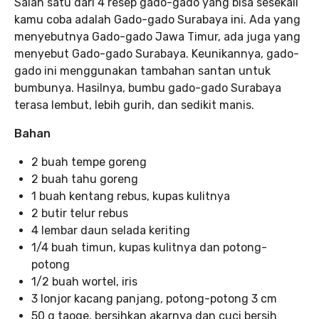
Salah satu dari 4 resep gado-gado yang bisa sesekali
kamu coba adalah Gado-gado Surabaya ini. Ada yang
menyebutnya Gado-gado Jawa Timur, ada juga yang
menyebut Gado-gado Surabaya. Keunikannya, gado-
gado ini menggunakan tambahan santan untuk
bumbunya. Hasilnya, bumbu gado-gado Surabaya
terasa lembut, lebih gurih, dan sedikit manis.
Bahan
2 buah tempe goreng
2 buah tahu goreng
1 buah kentang rebus, kupas kulitnya
2 butir telur rebus
4 lembar daun selada keriting
1/4 buah timun, kupas kulitnya dan potong-
potong
1/2 buah wortel, iris
3 lonjor kacang panjang, potong-potong 3 cm
50 g taoge, bersihkan akarnya dan cuci bersih