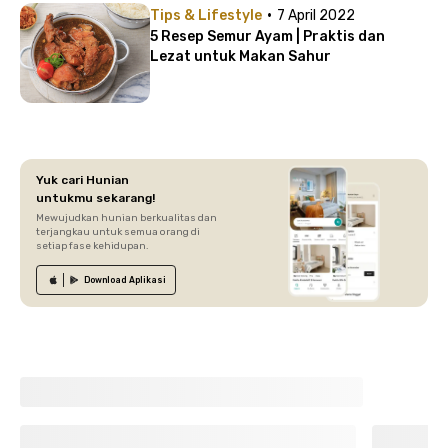
·
Tips & Lifestyle
7 April 2022
5 Resep Semur Ayam | Praktis dan
Lezat untuk Makan Sahur
Yuk cari Hunian
untukmu sekarang!
Mewujudkan hunian berkualitas dan
terjangkau untuk semua orang di
setiap fase kehidupan.
Download
Aplikasi