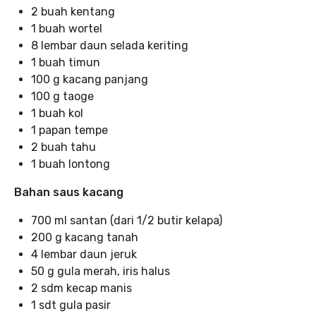
2 buah kentang
1 buah wortel
8 lembar daun selada keriting
1 buah timun
100 g kacang panjang
100 g taoge
1 buah kol
1 papan tempe
2 buah tahu
1 buah lontong
Bahan saus kacang
700 ml santan (dari 1/2 butir kelapa)
200 g kacang tanah
4 lembar daun jeruk
50 g gula merah, iris halus
2 sdm kecap manis
1 sdt gula pasir