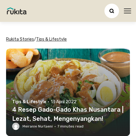
Ope
Rukita Stories
/
Tips & Lifestyle
Tips & Lifestyle
·
13 April 2022
4 Resep Gado-Gado Khas Nusantara |
Lezat, Sehat, Mengenyangkan!
Meiranie Nurtaeni
·
7
minutes read