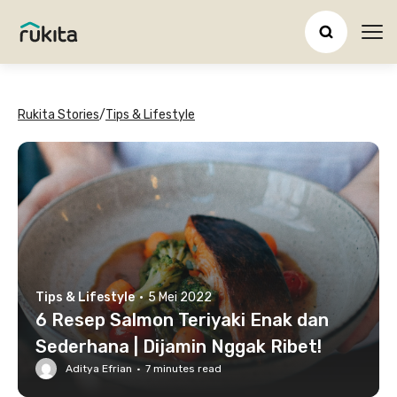
Ope
Rukita Stories
/
Tips & Lifestyle
Tips & Lifestyle
·
5 Mei 2022
6 Resep Salmon Teriyaki Enak dan
Sederhana | Dijamin Nggak Ribet!
Aditya Efrian
·
7
minutes read