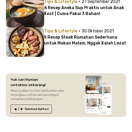
·
Tips & Lifestyle
27 September 2021
6 Resep Aneka Sup Praktis untuk Anak
Kost | Cuma Pakai 3 Bahan!
·
Tips & Lifestyle
30 Oktober 2021
5 Resep Steak Rumahan Sederhana
untuk Makan Malam, Nggak Kalah Lezat
Yuk cari Hunian
untukmu sekarang!
Mewujudkan hunian berkualitas dan
terjangkau untuk semua orang di
setiap fase kehidupan.
Download
Aplikasi