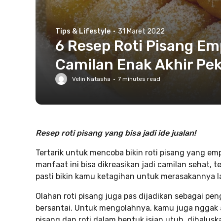
Tips & Lifestyle
·
31 Maret 2022
6 Resep Roti Pisang E
Camilan Enak Akhir Pe
Velin Natasha
·
7
minutes read
Resep roti pisang yang bisa jadi ide jualan!
Tertarik untuk mencoba bikin roti pisang yang 
manfaat ini bisa dikreasikan jadi camilan sehat, 
pasti bikin kamu ketagihan untuk merasakannya la
Olahan roti pisang juga pas dijadikan sebagai p
bersantai. Untuk mengolahnya, kamu juga nggak a
pisang dan roti dalam bentuk isian utuh, dihalus