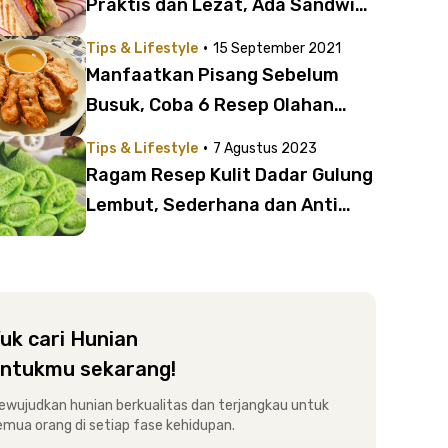
Praktis dan Lezat, Ada Sandwich
Favorit Para Idol K-pop
·
Tips & Lifestyle
15 September 2021
Manfaatkan Pisang Sebelum
Busuk, Coba 6 Resep Olahan
Pisang jadi Camilan Enak
·
Tips & Lifestyle
7 Agustus 2023
Ragam Resep Kulit Dadar Gulung
Lembut, Sederhana dan Anti
Gagal!
uk cari Hunian
ntukmu sekarang!
ewujudkan hunian berkualitas dan terjangkau untuk
emua orang di setiap fase kehidupan.