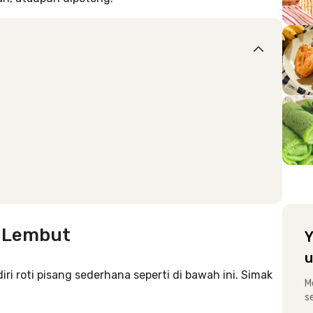
n Lembut
Y
u
iri roti pisang sederhana seperti di bawah ini. Simak
M
s