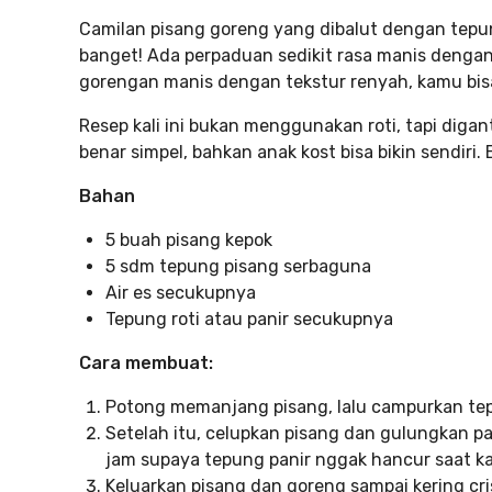
Camilan pisang goreng yang dibalut dengan tepun
banget! Ada perpaduan sedikit rasa manis dengan 
gorengan manis dengan tekstur renyah, kamu bisa
Resep kali ini bukan menggunakan roti, tapi dig
benar simpel, bahkan anak kost bisa bikin sendiri.
Bahan
5 buah pisang kepok
5 sdm tepung pisang serbaguna
Air es secukupnya
Tepung roti atau panir secukupnya
Cara membuat:
Potong memanjang pisang, lalu campurkan tep
Setelah itu, celupkan pisang dan gulungkan pa
jam supaya tepung panir nggak hancur saat k
Keluarkan pisang dan goreng sampai kering cri