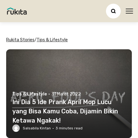
Ope
Rukita Stories
/
Tips & Lifestyle
Tips & Lifestyle
·
31 Maret 2022
Ini Dia 5 Ide Prank April Mop Lucu
yang Bisa Kamu Coba, Dijamin Bikin
Ketawa Ngakak!
Salsabila Kintan
·
3
minutes read