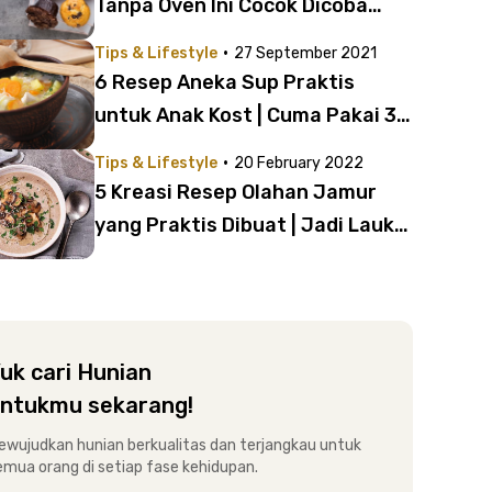
Tanpa Oven Ini Cocok Dicoba
Anak Kost
·
Tips & Lifestyle
27 September 2021
6 Resep Aneka Sup Praktis
untuk Anak Kost | Cuma Pakai 3
Bahan!
·
Tips & Lifestyle
20 February 2022
5 Kreasi Resep Olahan Jamur
yang Praktis Dibuat | Jadi Lauk
Nikmat Buat Anak Kost!
uk cari Hunian
ntukmu sekarang!
ewujudkan hunian berkualitas dan terjangkau untuk
emua orang di setiap fase kehidupan.