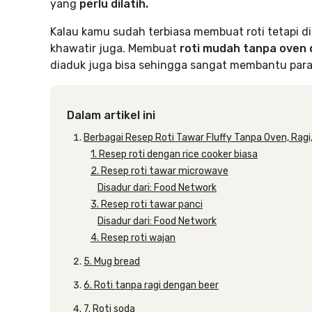
yang
perlu dilatih.
Kalau kamu sudah terbiasa membuat roti tetapi di
khawatir juga. Membuat
roti mudah tanpa oven 
diaduk juga bisa sehingga sangat membantu para 
Dalam artikel ini
Berbagai Resep Roti Tawar Fluffy Tanpa Oven, Ragi,
1. Resep roti dengan rice cooker biasa
2. Resep roti tawar microwave
Disadur dari: Food Network
3. Resep roti tawar panci
Disadur dari: Food Network
4. Resep roti wajan
5. Mug bread
6. Roti tanpa ragi dengan beer
7. Roti soda