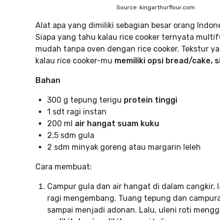
Source: kingarthurflour.com
Alat apa yang dimiliki sebagian besar orang Indon
Siapa yang tahu kalau rice cooker ternyata mult
mudah tanpa oven dengan rice cooker. Tekstur yan
kalau rice cooker-mu
memiliki opsi bread/cake, s
Bahan
300 g tepung terigu
protein tinggi
1 sdt ragi instan
200 ml
air hangat suam kuku
2,5 sdm gula
2 sdm minyak goreng atau margarin leleh
Cara membuat:
Campur gula dan air hangat di dalam cangkir,
ragi mengembang. Tuang tepung dan campuran
sampai menjadi adonan. Lalu, uleni roti men