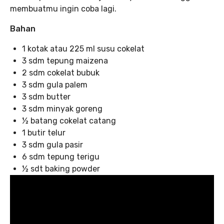
membuatmu ingin coba lagi.
Bahan
1 kotak atau 225 ml susu cokelat
3 sdm tepung maizena
2 sdm cokelat bubuk
3 sdm gula palem
3 sdm butter
3 sdm minyak goreng
½ batang cokelat catang
1 butir telur
3 sdm gula pasir
6 sdm tepung terigu
½ sdt baking powder