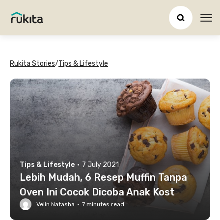
Ope
Rukita Stories
/
Tips & Lifestyle
Tips & Lifestyle
·
7 July 2021
Lebih Mudah, 6 Resep Muffin Tanpa
Oven Ini Cocok Dicoba Anak Kost
Velin Natasha
·
7
minutes read