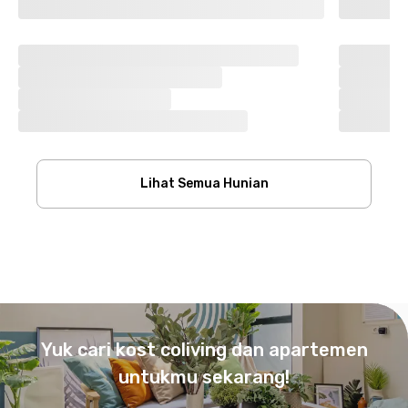
Lihat Semua Hunian
Footer
Yuk cari kost coliving dan apartemen
untukmu sekarang!