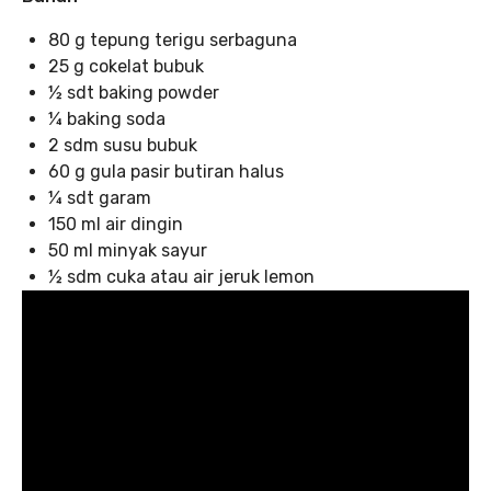
80 g tepung terigu serbaguna
25 g cokelat bubuk
½ sdt baking powder
¼ baking soda
2 sdm susu bubuk
60 g gula pasir butiran halus
¼ sdt garam
150 ml air dingin
50 ml minyak sayur
½ sdm cuka atau air jeruk lemon