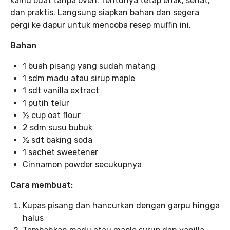
kamu buat tanpa oven. Tentunya tetap enak, sehat,
dan praktis. Langsung siapkan bahan dan segera
pergi ke dapur untuk mencoba resep muffin ini.
Bahan
1 buah pisang yang sudah matang
1 sdm madu atau sirup maple
1 sdt vanilla extract
1 putih telur
½ cup oat flour
2 sdm susu bubuk
½ sdt baking soda
1 sachet sweetener
Cinnamon powder secukupnya
Cara membuat:
Kupas pisang dan hancurkan dengan garpu hingga
halus