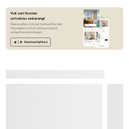
Yuk cari Hunian
untukmu sekarang!
Mewujudkan hunian berkualitas dan
terjangkau untuk semua orang di
setiap fase kehidupan.
Download
Aplikasi