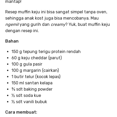
mantap!
Resep muffin keju ini bisa sangat simpel tanpa oven,
sehingga anak kost juga bisa mencobanya. Mau
ngemil
yang gurih dan
creamy
? Yuk, buat muffin keju
dengan resep ini.
Bahan
150 g tepung terigu protein rendah
60 g keju cheddar (parut)
100 g gula pasir
100 g margarin (cairkan)
1 butir telur (kocok lepas)
150 ml santan kelapa
¾ sdt baking powder
½ sdt soda kue
½ sdt vanili bubuk
Cara membuat: