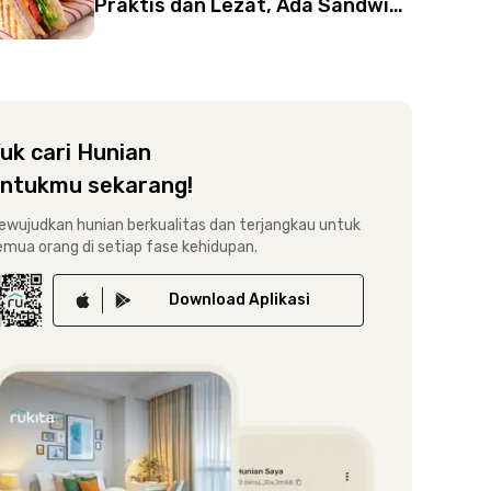
Praktis dan Lezat, Ada Sandwich
Favorit Para Idol K-pop
uk cari Hunian
ntukmu sekarang!
ewujudkan hunian berkualitas dan terjangkau untuk
emua orang di setiap fase kehidupan.
Download
Aplikasi