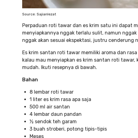
Source: Sajianlezat
Perpaduan roti tawar dan es krim satu ini dap
menyiapkannya nggak terlalu sulit, namun nggak
nggak akan sesuai ekspektasi, justru cenderung 
Es krim santan roti tawar memiliki aroma dan ra
kalau mau menyiapkan es krim santan roti tawa
mudah. Ikuti resepnya di bawah.
Bahan
8 lembar roti tawar
1 liter es krim rasa apa saja
500 ml air santan
4 lembar daun pandan
½ sendok teh garam
3 buah stroberi, potong tipis-tipis
Meses