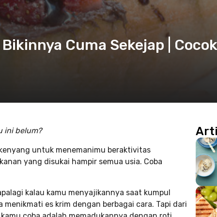
i Bikinnya Cuma Sekejap | Coco
Art
 ini belum?
 kenyang untuk menemanimu beraktivitas
kanan yang disukai hampir semua usia. Coba
, apalagi kalau kamu menyajikannya saat kumpul
menikmati es krim dengan berbagai cara. Tapi dari
isa kamu coba adalah memadukannya dengan roti