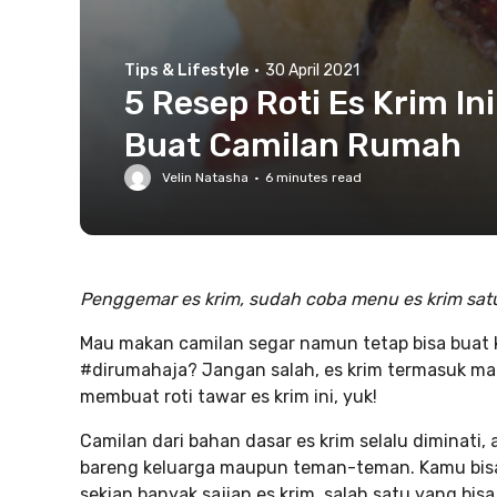
Tips & Lifestyle
·
30 April 2021
5 Resep Roti Es Krim In
Buat Camilan Rumah
Velin Natasha
·
6
minutes read
Penggemar es krim, sudah coba menu es krim satu
Mau makan camilan segar namun tetap bisa buat
#dirumahaja? Jangan salah, es krim termasuk ma
membuat roti tawar es krim ini, yuk!
Camilan dari bahan dasar es krim selalu diminati
bareng keluarga maupun teman-teman. Kamu bisa 
sekian banyak sajian es krim, salah satu yang b