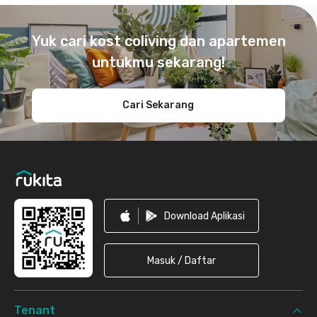
Footer
Yuk cari kost coliving dan apartemen
untukmu sekarang!
Cari Sekarang
Download Aplikasi
Masuk / Daftar
Tenant