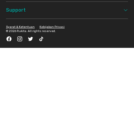
Support
Syarat & Ketentuan
Kebijakan Privasi
©
2026 Rukita. All rights reserved.
Facebook
Instagram
Twitter
TikTok