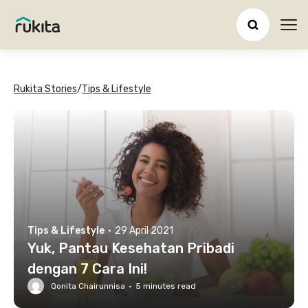
Ope
Rukita Stories
/
Tips & Lifestyle
Tips & Lifestyle
·
29 April 2021
Yuk, Pantau Kesehatan Pribadi
dengan 7 Cara Ini!
Qonita Chairunnisa
·
5
minutes read