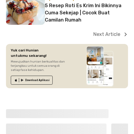
5 Resep Roti Es Krim Ini Bikinnya
Cuma Sekejap | Cocok Buat
Camilan Rumah
Next Article
Yuk cari Hunian
untukmu sekarang!
Mewujudkan hunian berkualitas dan
terjangkau untuk semua orang di
setiap fase kehidupan.
Download
Aplikasi