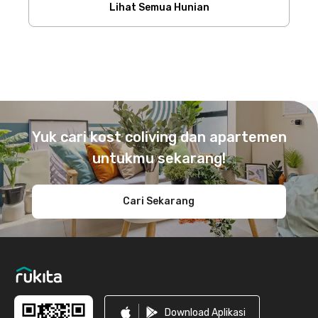
Lihat Semua Hunian
Footer
Yuk cari kost coliving dan apartemen
untukmu sekarang!
Cari Sekarang
Download Aplikasi