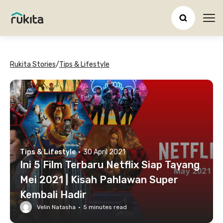
Ope
Rukita Stories
/
Tips & Lifestyle
Tips & Lifestyle
·
30 April 2021
Ini 5 Film Terbaru Netflix Siap Tayang
Mei 2021 | Kisah Pahlawan Super
Kembali Hadir
Velin Natasha
·
5
minutes read