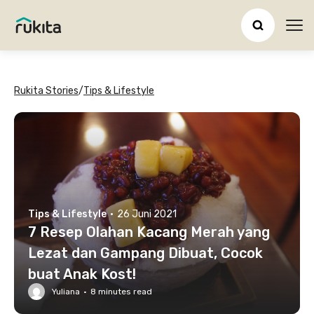
Ope
Rukita Stories
/
Tips & Lifestyle
Tips & Lifestyle
·
26 Juni 2021
7 Resep Olahan Kacang Merah yang
Lezat dan Gampang Dibuat, Cocok
buat Anak Kost!
Yuliana
·
8
minutes read