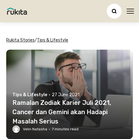
Ope
Rukita Stories
/
Tips & Lifestyle
Tips & Lifestyle
·
27 June 2021
Ramalan Zodiak Karier Juli 2021,
Cancer dan Gemini akan Hadapi
Masalah Serius
Velin Natasha
·
7
minutes read