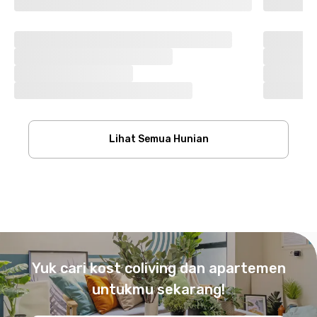
Lihat Semua Hunian
Footer
Yuk cari kost coliving dan apartemen
untukmu sekarang!