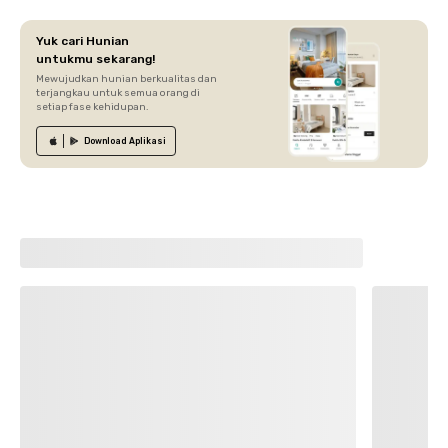
Yuk cari Hunian
untukmu sekarang!
Mewujudkan hunian berkualitas dan
terjangkau untuk semua orang di
setiap fase kehidupan.
Download
Aplikasi